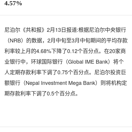
4.57%
尼泊尔《共和报》
2
月
13
日报道
:
根据尼泊尔中央银行
（
NRB
）的数据，
2
月中旬至
3
月中旬期间的平均存款
利率较上月的
4.68%
下降了
0.12
个百分点。在
20
家商
业银行中，环球国际银行（
Global IME Bank
）将个
人定期存款利率下调了
0.75
个百分点。尼泊尔投资巨
额银行（
Nepal Investment Mega Bank
）则将机构定
期存款利率下调了
0.5
个百分点。